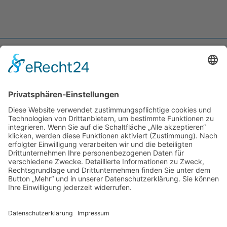
Telefon:
+49 (0)5403 7249960
kontakt
_at_
bppkonzept.de
Berger, Perk & Partner
Konzept und Kommunikation GmbH
Charlottenburger Ring 12 • 49186 Bad Iburg